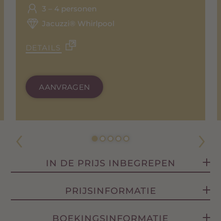
3 – 4 personen
Jacuzzi® Whirlpool
DETAILS
AANVRAGEN
IN DE PRIJS INBEGREPEN
ALGEMEEN
PRIJS­INFORMATIE
Spa-tas met badjassen voor volwassenen
PRIJZEN
BOEKINGS­INFORMATIE
en kinderen